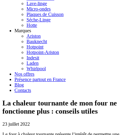
Lave-linge
Micro-ondes
Plaques de Cuisson
Séche-Linge
Hotte
Marques
Ariston
Bauknecht
Hotpoint
Hotpoint-Ariston
Indesit
Laden
Whirlpool
Nos offres
Présence partout en France
Blog
Contacts
La chaleur tournante de mon four ne
fonctionne plus : conseils utiles
23 juillet 2022
Le four à chaleur tournante présente l’intérêt de permettre une