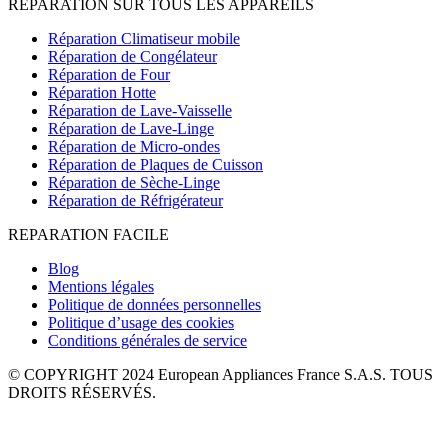
RÉPARATION SUR TOUS LES APPAREILS
Réparation Climatiseur mobile
Réparation de Congélateur
Réparation de Four
Réparation Hotte
Réparation de Lave-Vaisselle
Réparation de Lave-Linge
Réparation de Micro-ondes
Réparation de Plaques de Cuisson
Réparation de Sèche-Linge
Réparation de Réfrigérateur
REPARATION FACILE
Blog
Mentions légales
Politique de données personnelles
Politique d’usage des cookies
Conditions générales de service
© COPYRIGHT 2024 European Appliances France S.A.S. TOUS
DROITS RÉSERVÉS.