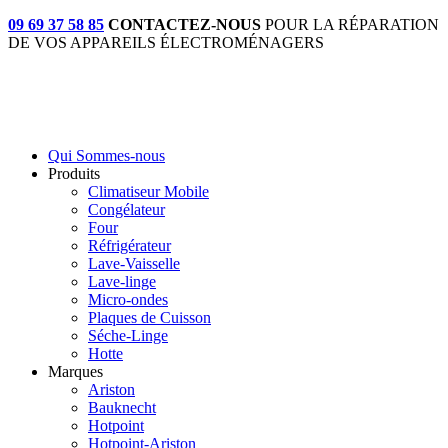
09 69 37 58 85
CONTACTEZ-NOUS
POUR LA RÉPARATION
DE VOS APPAREILS ÉLECTROMÉNAGERS
Qui Sommes-nous
Produits
Climatiseur Mobile
Congélateur
Four
Réfrigérateur
Lave-Vaisselle
Lave-linge
Micro-ondes
Plaques de Cuisson
Séche-Linge
Hotte
Marques
Ariston
Bauknecht
Hotpoint
Hotpoint-Ariston