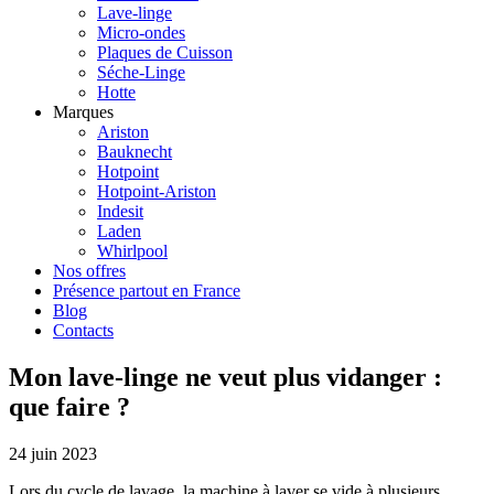
Lave-linge
Micro-ondes
Plaques de Cuisson
Séche-Linge
Hotte
Marques
Ariston
Bauknecht
Hotpoint
Hotpoint-Ariston
Indesit
Laden
Whirlpool
Nos offres
Présence partout en France
Blog
Contacts
Mon lave-linge ne veut plus vidanger :
que faire ?
24 juin 2023
Lors du cycle de lavage, la machine à laver se vide à plusieurs