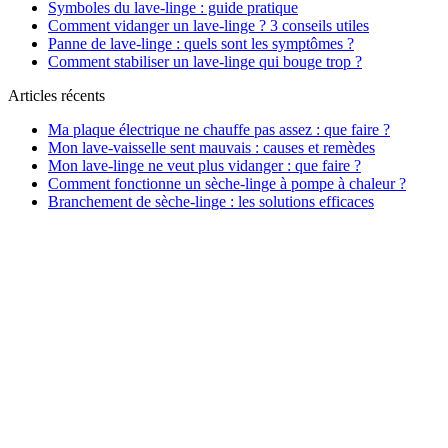
Symboles du lave-linge : guide pratique
Comment vidanger un lave-linge ? 3 conseils utiles
Panne de lave-linge : quels sont les symptômes ?
Comment stabiliser un lave-linge qui bouge trop ?
Articles récents
Ma plaque électrique ne chauffe pas assez : que faire ?
Mon lave-vaisselle sent mauvais : causes et remèdes
Mon lave-linge ne veut plus vidanger : que faire ?
Comment fonctionne un sèche-linge à pompe à chaleur ?
Branchement de sèche-linge : les solutions efficaces