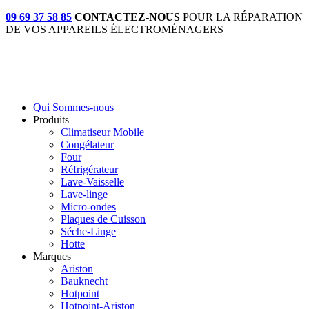
09 69 37 58 85
CONTACTEZ-NOUS
POUR LA RÉPARATION
DE VOS APPAREILS ÉLECTROMÉNAGERS
Qui Sommes-nous
Produits
Climatiseur Mobile
Congélateur
Four
Réfrigérateur
Lave-Vaisselle
Lave-linge
Micro-ondes
Plaques de Cuisson
Séche-Linge
Hotte
Marques
Ariston
Bauknecht
Hotpoint
Hotpoint-Ariston