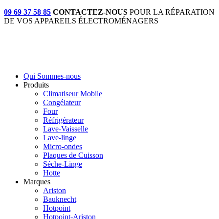
09 69 37 58 85
CONTACTEZ-NOUS
POUR LA RÉPARATION
DE VOS APPAREILS ÉLECTROMÉNAGERS
Qui Sommes-nous
Produits
Climatiseur Mobile
Congélateur
Four
Réfrigérateur
Lave-Vaisselle
Lave-linge
Micro-ondes
Plaques de Cuisson
Séche-Linge
Hotte
Marques
Ariston
Bauknecht
Hotpoint
Hotpoint-Ariston