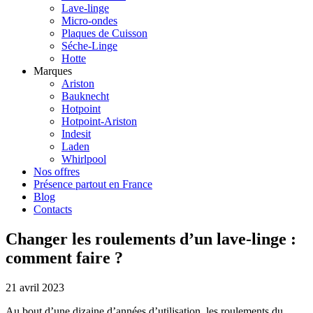
Lave-linge
Micro-ondes
Plaques de Cuisson
Séche-Linge
Hotte
Marques
Ariston
Bauknecht
Hotpoint
Hotpoint-Ariston
Indesit
Laden
Whirlpool
Nos offres
Présence partout en France
Blog
Contacts
Changer les roulements d’un lave-linge :
comment faire ?
21 avril 2023
Au bout d’une dizaine d’années d’utilisation, les roulements du