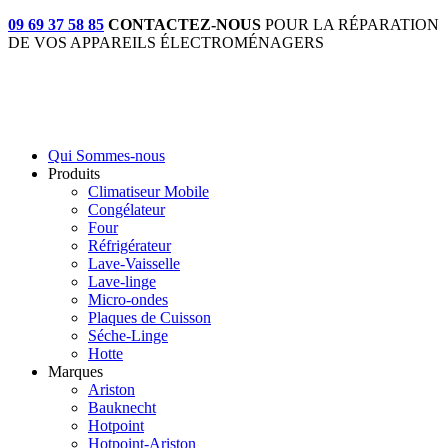
09 69 37 58 85
CONTACTEZ-NOUS
POUR LA RÉPARATION
DE VOS APPAREILS ÉLECTROMÉNAGERS
Qui Sommes-nous
Produits
Climatiseur Mobile
Congélateur
Four
Réfrigérateur
Lave-Vaisselle
Lave-linge
Micro-ondes
Plaques de Cuisson
Séche-Linge
Hotte
Marques
Ariston
Bauknecht
Hotpoint
Hotpoint-Ariston