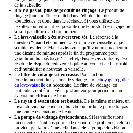
de la vaisselle.
Il n’y a pas ou plus de produit de rinçage
. Le produit de
rinçage joue un rôle essentiel dans l’élimination des
gouttelettes, et donc dans le séchage. Si vous utilisez des
pastilles tout-en-un, il est possible que le produit de rinçage ne
se soit pas diffusé au bon moment.
Le lave-vaisselle a été ouvert trop tôt
. La réponse à la
question “quand et comment ouvrir un lave-vaisselle ?” peut
sembler évidente. Mais saviez-vous qu’il vaut mieux attendre
une dizaine de minutes après la fin du programme pour
garantir un bon séchage ? En effet, dans le cas contraire, l’eau
résiduelle risque de redevenir liquide au contact de l’air froid
et d’humidifier à nouveau la vaisselle.
Le filtre de vidange est encrassé
. Pour un bon
fonctionnement du système de vidange, un
nettoyage régulier
du lave-vaisselle
est nécessaire. Le filtre de vidange, en
particulier, doit être lavé en profondeur pour permettre une
évacuation efficace de l’eau.
Le tuyau d’évacuation est bouché
. De la même manière, un
tuyau de vidange encrassé, bouché ou tordu ne permettra pas
une bonne évacuation de l’eau.
La pompe de vidange dysfonctionne
. Si les vérifications
précédentes n’ont pas permis de résoudre le problème, celui-ci
provient peut-être d’une défaillance de la pompe de vidange.