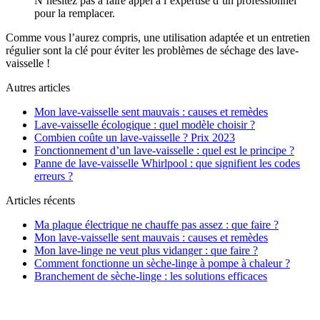
N’hésitez pas à faire appel à l’expertise d’un professionnel
pour la remplacer.
Comme vous l’aurez compris, une utilisation adaptée et un entretien
régulier sont la clé pour éviter les problèmes de séchage des lave-
vaisselle !
Autres articles
Mon lave-vaisselle sent mauvais : causes et remèdes
Lave-vaisselle écologique : quel modèle choisir ?
Combien coûte un lave-vaisselle ? Prix 2023
Fonctionnement d’un lave-vaisselle : quel est le principe ?
Panne de lave-vaisselle Whirlpool : que signifient les codes
erreurs ?
Articles récents
Ma plaque électrique ne chauffe pas assez : que faire ?
Mon lave-vaisselle sent mauvais : causes et remèdes
Mon lave-linge ne veut plus vidanger : que faire ?
Comment fonctionne un sèche-linge à pompe à chaleur ?
Branchement de sèche-linge : les solutions efficaces