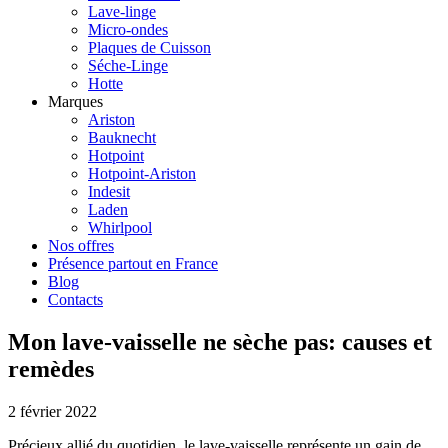
Lave-linge
Micro-ondes
Plaques de Cuisson
Séche-Linge
Hotte
Marques
Ariston
Bauknecht
Hotpoint
Hotpoint-Ariston
Indesit
Laden
Whirlpool
Nos offres
Présence partout en France
Blog
Contacts
Mon lave-vaisselle ne sèche pas: causes et
remèdes
2 février 2022
Précieux allié du quotidien, le lave-vaisselle représente un gain de