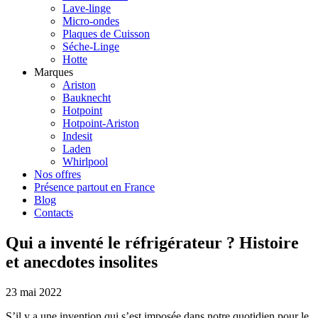
Lave-linge
Micro-ondes
Plaques de Cuisson
Séche-Linge
Hotte
Marques
Ariston
Bauknecht
Hotpoint
Hotpoint-Ariston
Indesit
Laden
Whirlpool
Nos offres
Présence partout en France
Blog
Contacts
Qui a inventé le réfrigérateur ? Histoire
et anecdotes insolites
23 mai 2022
S’il y a une invention qui s’est imposée dans notre quotidien pour le