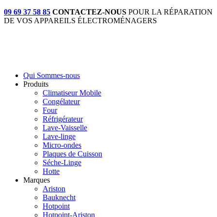
09 69 37 58 85
CONTACTEZ-NOUS
POUR LA RÉPARATION
DE VOS APPAREILS ÉLECTROMÉNAGERS
Qui Sommes-nous
Produits
Climatiseur Mobile
Congélateur
Four
Réfrigérateur
Lave-Vaisselle
Lave-linge
Micro-ondes
Plaques de Cuisson
Séche-Linge
Hotte
Marques
Ariston
Bauknecht
Hotpoint
Hotpoint-Ariston