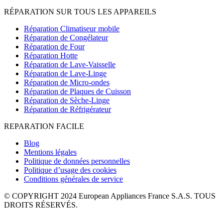
RÉPARATION SUR TOUS LES APPAREILS
Réparation Climatiseur mobile
Réparation de Congélateur
Réparation de Four
Réparation Hotte
Réparation de Lave-Vaisselle
Réparation de Lave-Linge
Réparation de Micro-ondes
Réparation de Plaques de Cuisson
Réparation de Sèche-Linge
Réparation de Réfrigérateur
REPARATION FACILE
Blog
Mentions légales
Politique de données personnelles
Politique d’usage des cookies
Conditions générales de service
© COPYRIGHT 2024 European Appliances France S.A.S. TOUS
DROITS RÉSERVÉS.