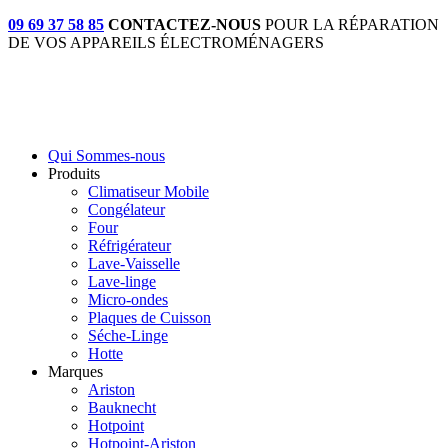
09 69 37 58 85
CONTACTEZ-NOUS
POUR LA RÉPARATION
DE VOS APPAREILS ÉLECTROMÉNAGERS
Qui Sommes-nous
Produits
Climatiseur Mobile
Congélateur
Four
Réfrigérateur
Lave-Vaisselle
Lave-linge
Micro-ondes
Plaques de Cuisson
Séche-Linge
Hotte
Marques
Ariston
Bauknecht
Hotpoint
Hotpoint-Ariston