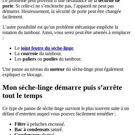
Le problème peut provenir d’une défaillance de la
sécurité de
porte
. Si celle-ci ne s’enclenche pas, l’appareil ne peut pas
démarrer. Heureusement, la sécurité de porte peut être changée
facilement.
L’autre possibilité est qu’un problème mécanique empêche la
rotation du tambour. Ainsi, vous serez peut-être amenés à remplacer
:
Le
joint feutre du sèche-linge
.
La
courroie
du tambour.
Les
paliers
ou
poulies
du tambour.
Une panne au niveau du
moteur
du sèche-linge peut également
expliquer ce blocage.
Mon sèche-linge démarre puis s’arrête
tout le temps
Ce type de panne de sèche-linge survient le plus souvent suite à un
défaut d’entretien auquel vous pouvez facilement remédier :
Filtre
à peluches encrassé.
Bac à condensats
saturé.
Condenseur
obstrué.