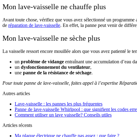
Mon lave-vaisselle ne chauffe plus
Avant toute chose, vérifiez que vous avez sélectionné un programme ave
de
réparation de lave-vaisselle
. En effet, la panne peut venir de différ
Mon lave-vaisselle ne sèche plus
La vaisselle ressort encore mouillée alors que vous avez patienté le te
un
problème de vidange
entraînant une accumulation d’eau da
un
dysfonctionnement du ventilateur
,
une
panne de la résistance de séchage
.
Pour toute panne de lave-vaisselle, faites appel à l’expertise Répara
Autres articles
Lave-vaisselle : les pannes les plus fréquentes
Panne de lave-vaisselle Whirlpool : que signifient les codes erre
Comment utiliser un lave vaisselle? Conseils utiles
Articles récents
Ma plaque électrique ne chauffe pas assez : que faire ?