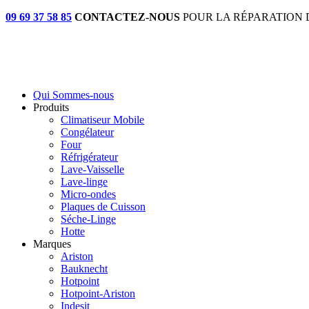
09 69 37 58 85
CONTACTEZ-NOUS
POUR LA RÉPARATION 
Qui Sommes-nous
Produits
Climatiseur Mobile
Congélateur
Four
Réfrigérateur
Lave-Vaisselle
Lave-linge
Micro-ondes
Plaques de Cuisson
Séche-Linge
Hotte
Marques
Ariston
Bauknecht
Hotpoint
Hotpoint-Ariston
Indesit