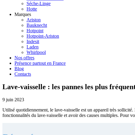
Séche-Linge
Hotte
Marques
Ariston
Bauknecht
Hotpoint
Hotpoint-Ariston
Indesit
Laden
Whirlpool
Nos offres
Présence partout en France
Blog
Contacts
Lave-vaisselle : les pannes les plus fréquen
9 juin 2023
Utilisé quotidiennement, le lave-vaisselle est un appareil très sollic
fonctionnalités du lave-vaisselle et avoir des causes multiples. Pour vo