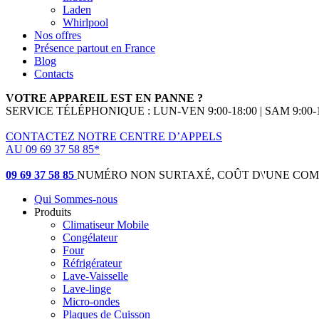
Laden
Whirlpool
Nos offres
Présence partout en France
Blog
Contacts
VOTRE APPAREIL EST EN PANNE ?
SERVICE TÉLÉPHONIQUE : LUN-VEN 9:00-18:00 | SAM 9:00-1
CONTACTEZ NOTRE CENTRE D’APPELS
AU 09 69 37 58 85*
(*non surtaxé, coût d'une communication locale)
09 69 37 58 85
NUMÉRO NON SURTAXÉ, COÛT D\'UNE CO
Qui Sommes-nous
Produits
Climatiseur Mobile
Congélateur
Four
Réfrigérateur
Lave-Vaisselle
Lave-linge
Micro-ondes
Plaques de Cuisson