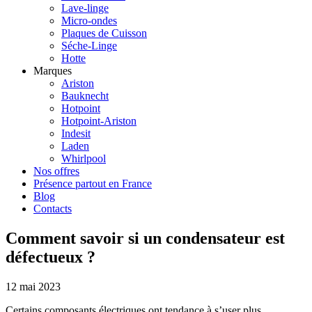
Lave-linge
Micro-ondes
Plaques de Cuisson
Séche-Linge
Hotte
Marques
Ariston
Bauknecht
Hotpoint
Hotpoint-Ariston
Indesit
Laden
Whirlpool
Nos offres
Présence partout en France
Blog
Contacts
Comment savoir si un condensateur est
défectueux ?
12 mai 2023
Certains composants électriques ont tendance à s’user plus