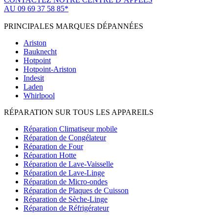
AU 09 69 37 58 85*
(*non surtaxé, coût d'une communication locale)
PRINCIPALES MARQUES DÉPANNÉES
Ariston
Bauknecht
Hotpoint
Hotpoint-Ariston
Indesit
Laden
Whirlpool
RÉPARATION SUR TOUS LES APPAREILS
Réparation Climatiseur mobile
Réparation de Congélateur
Réparation de Four
Réparation Hotte
Réparation de Lave-Vaisselle
Réparation de Lave-Linge
Réparation de Micro-ondes
Réparation de Plaques de Cuisson
Réparation de Sèche-Linge
Réparation de Réfrigérateur