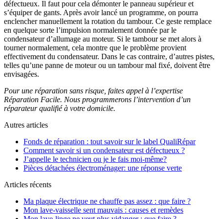
défectueux. Il faut pour cela démonter le panneau supérieur et
s’équiper de gants. Après avoir lancé un programme, on pourra
enclencher manuellement la rotation du tambour. Ce geste remplace
en quelque sorte l’impulsion normalement donnée par le
condensateur d’allumage au moteur. Si le tambour se met alors à
tourner normalement, cela montre que le problème provient
effectivement du condensateur. Dans le cas contraire, d’autres pistes,
telles qu’une panne de moteur ou un tambour mal fixé, doivent être
envisagées.
Pour une réparation sans risque, faites appel à l’expertise
Réparation Facile. Nous programmerons l’intervention d’un
réparateur qualifié à votre domicile.
Autres articles
Fonds de réparation : tout savoir sur le label QualiRépar
Comment savoir si un condensateur est défectueux ?
J’appelle le technicien ou je le fais moi-même?
Pièces détachées électroménager: une réponse verte
Articles récents
Ma plaque électrique ne chauffe pas assez : que faire ?
Mon lave-vaisselle sent mauvais : causes et remèdes
Mon lave-linge ne veut plus vidanger : que faire ?