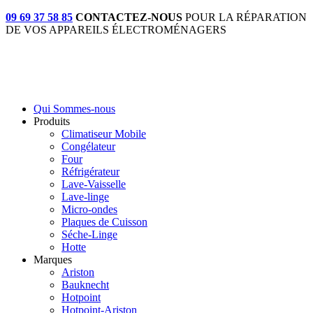
09 69 37 58 85
CONTACTEZ-NOUS
POUR LA RÉPARATION
DE VOS APPAREILS ÉLECTROMÉNAGERS
Qui Sommes-nous
Produits
Climatiseur Mobile
Congélateur
Four
Réfrigérateur
Lave-Vaisselle
Lave-linge
Micro-ondes
Plaques de Cuisson
Séche-Linge
Hotte
Marques
Ariston
Bauknecht
Hotpoint
Hotpoint-Ariston