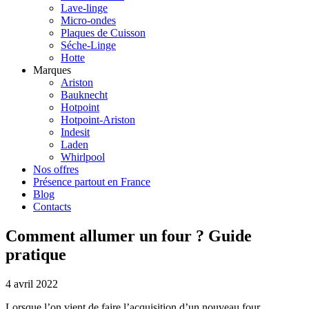
Lave-linge
Micro-ondes
Plaques de Cuisson
Séche-Linge
Hotte
Marques
Ariston
Bauknecht
Hotpoint
Hotpoint-Ariston
Indesit
Laden
Whirlpool
Nos offres
Présence partout en France
Blog
Contacts
Comment allumer un four ? Guide
pratique
4 avril 2022
Lorsque l’on vient de faire l’acquisition d’un nouveau four,