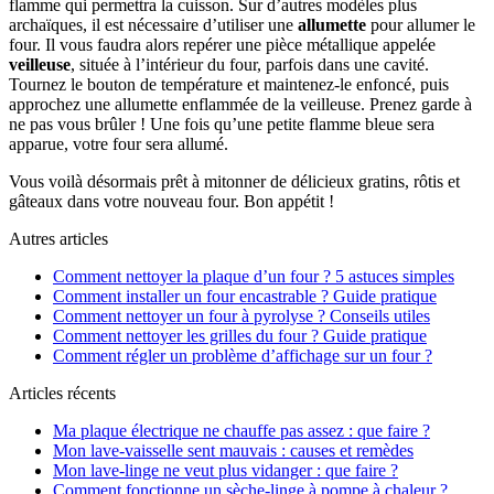
flamme qui permettra la cuisson. Sur d’autres modèles plus
archaïques, il est nécessaire d’utiliser une
allumette
pour allumer le
four. Il vous faudra alors repérer une pièce métallique appelée
veilleuse
, située à l’intérieur du four, parfois dans une cavité.
Tournez le bouton de température et maintenez-le enfoncé, puis
approchez une allumette enflammée de la veilleuse. Prenez garde à
ne pas vous brûler ! Une fois qu’une petite flamme bleue sera
apparue, votre four sera allumé.
Vous voilà désormais prêt à mitonner de délicieux gratins, rôtis et
gâteaux dans votre nouveau four. Bon appétit !
Autres articles
Comment nettoyer la plaque d’un four ? 5 astuces simples
Comment installer un four encastrable ? Guide pratique
Comment nettoyer un four à pyrolyse ? Conseils utiles
Comment nettoyer les grilles du four ? Guide pratique
Comment régler un problème d’affichage sur un four ?
Articles récents
Ma plaque électrique ne chauffe pas assez : que faire ?
Mon lave-vaisselle sent mauvais : causes et remèdes
Mon lave-linge ne veut plus vidanger : que faire ?
Comment fonctionne un sèche-linge à pompe à chaleur ?