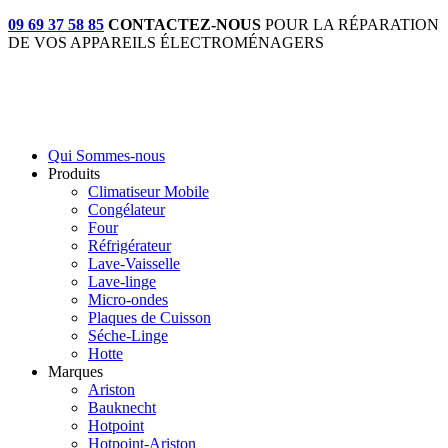
09 69 37 58 85
CONTACTEZ-NOUS
POUR LA RÉPARATION
DE VOS APPAREILS ÉLECTROMÉNAGERS
Qui Sommes-nous
Produits
Climatiseur Mobile
Congélateur
Four
Réfrigérateur
Lave-Vaisselle
Lave-linge
Micro-ondes
Plaques de Cuisson
Séche-Linge
Hotte
Marques
Ariston
Bauknecht
Hotpoint
Hotpoint-Ariston