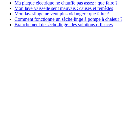
Ma plaque électrique ne chauffe pas assez : que faire ?
Mon lave-vaisselle sent mauvais : causes et remèdes
Mon lave-linge ne veut plus vidanger : que faire ?
Comment fonctionne un sèche-linge à pompe à chaleur ?
Branchement de sèche-linge : les solutions efficaces