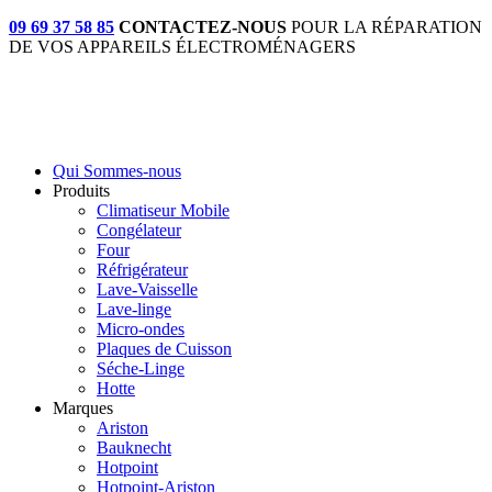
09 69 37 58 85
CONTACTEZ-NOUS
POUR LA RÉPARATION
DE VOS APPAREILS ÉLECTROMÉNAGERS
Qui Sommes-nous
Produits
Climatiseur Mobile
Congélateur
Four
Réfrigérateur
Lave-Vaisselle
Lave-linge
Micro-ondes
Plaques de Cuisson
Séche-Linge
Hotte
Marques
Ariston
Bauknecht
Hotpoint
Hotpoint-Ariston