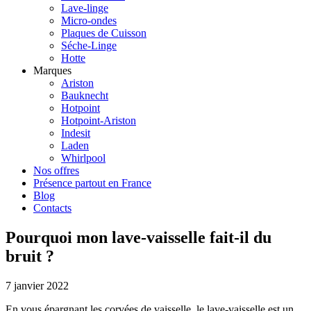
Lave-linge
Micro-ondes
Plaques de Cuisson
Séche-Linge
Hotte
Marques
Ariston
Bauknecht
Hotpoint
Hotpoint-Ariston
Indesit
Laden
Whirlpool
Nos offres
Présence partout en France
Blog
Contacts
Pourquoi mon lave-vaisselle fait-il du
bruit ?
7 janvier 2022
En vous épargnant les corvées de vaisselle, le lave-vaisselle est un