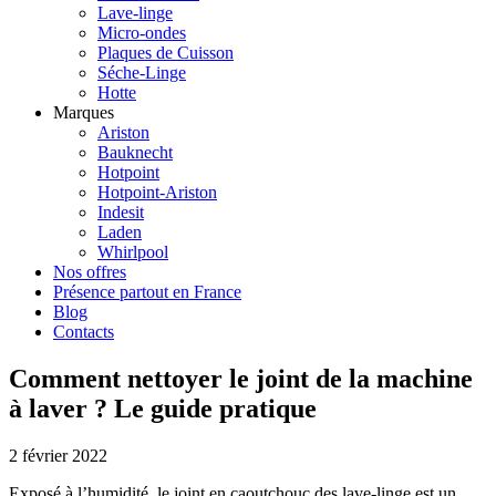
Lave-linge
Micro-ondes
Plaques de Cuisson
Séche-Linge
Hotte
Marques
Ariston
Bauknecht
Hotpoint
Hotpoint-Ariston
Indesit
Laden
Whirlpool
Nos offres
Présence partout en France
Blog
Contacts
Comment nettoyer le joint de la machine
à laver ? Le guide pratique
2 février 2022
Exposé à l’humidité, le joint en caoutchouc des lave-linge est un