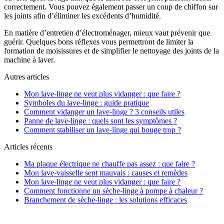
correctement. Vous pouvez également passer un coup de chiffon sur
les joints afin d’éliminer les excédents d’humidité.
En matière d’entretien d’électroménager, mieux vaut prévenir que
guérir. Quelques bons réflexes vous permettront de limiter la
formation de moisissures et de simplifier le nettoyage des joints de la
machine à laver.
Autres articles
Mon lave-linge ne veut plus vidanger : que faire ?
Symboles du lave-linge : guide pratique
Comment vidanger un lave-linge ? 3 conseils utiles
Panne de lave-linge : quels sont les symptômes ?
Comment stabiliser un lave-linge qui bouge trop ?
Articles récents
Ma plaque électrique ne chauffe pas assez : que faire ?
Mon lave-vaisselle sent mauvais : causes et remèdes
Mon lave-linge ne veut plus vidanger : que faire ?
Comment fonctionne un sèche-linge à pompe à chaleur ?
Branchement de sèche-linge : les solutions efficaces