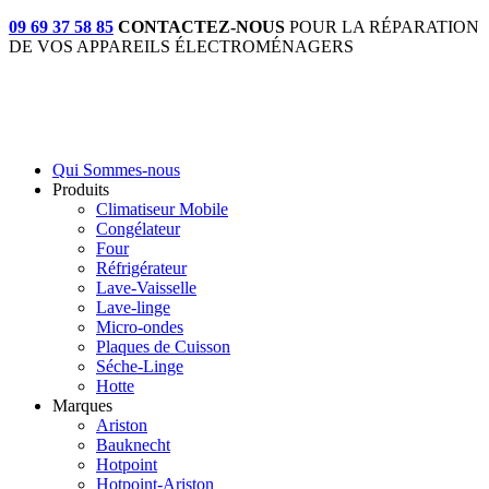
09 69 37 58 85
CONTACTEZ-NOUS
POUR LA RÉPARATION
DE VOS APPAREILS ÉLECTROMÉNAGERS
Qui Sommes-nous
Produits
Climatiseur Mobile
Congélateur
Four
Réfrigérateur
Lave-Vaisselle
Lave-linge
Micro-ondes
Plaques de Cuisson
Séche-Linge
Hotte
Marques
Ariston
Bauknecht
Hotpoint
Hotpoint-Ariston