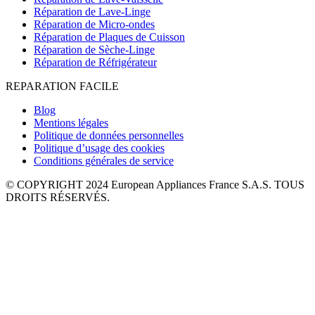
Réparation de Lave-Linge
Réparation de Micro-ondes
Réparation de Plaques de Cuisson
Réparation de Sèche-Linge
Réparation de Réfrigérateur
REPARATION FACILE
Blog
Mentions légales
Politique de données personnelles
Politique d’usage des cookies
Conditions générales de service
© COPYRIGHT 2024 European Appliances France S.A.S. TOUS
DROITS RÉSERVÉS.