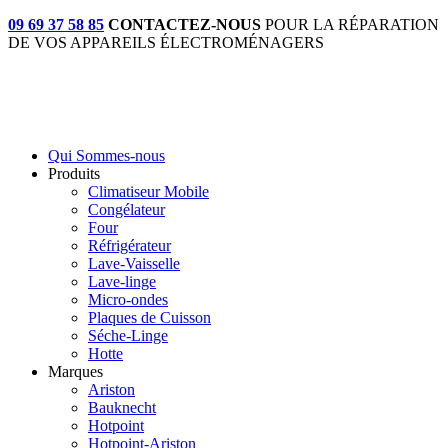
09 69 37 58 85
CONTACTEZ-NOUS
POUR LA RÉPARATION
DE VOS APPAREILS ÉLECTROMÉNAGERS
Qui Sommes-nous
Produits
Climatiseur Mobile
Congélateur
Four
Réfrigérateur
Lave-Vaisselle
Lave-linge
Micro-ondes
Plaques de Cuisson
Séche-Linge
Hotte
Marques
Ariston
Bauknecht
Hotpoint
Hotpoint-Ariston