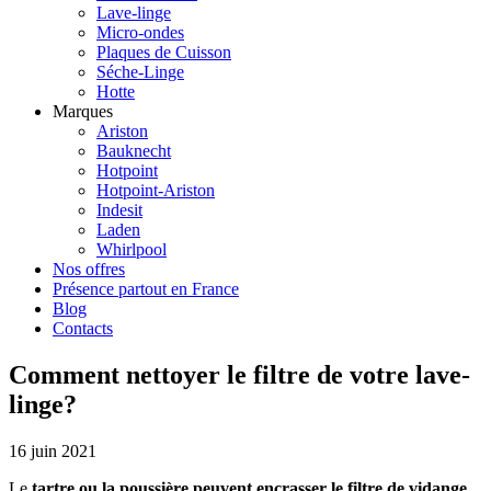
Lave-linge
Micro-ondes
Plaques de Cuisson
Séche-Linge
Hotte
Marques
Ariston
Bauknecht
Hotpoint
Hotpoint-Ariston
Indesit
Laden
Whirlpool
Nos offres
Présence partout en France
Blog
Contacts
Comment nettoyer le filtre de votre lave-
linge?
16 juin 2021
Le
tartre ou la poussière peuvent encrasser le filtre de vidange