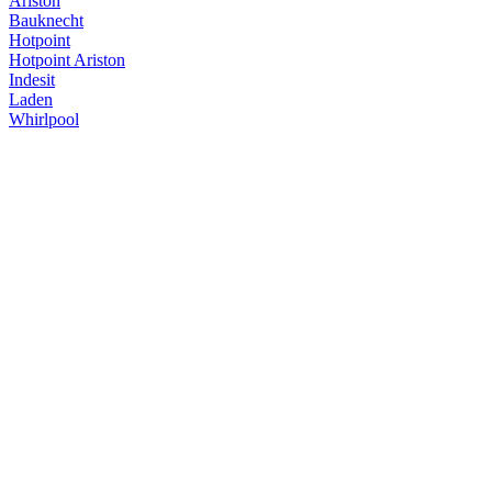
Ariston
Bauknecht
Hotpoint
Hotpoint Ariston
Indesit
Laden
Whirlpool