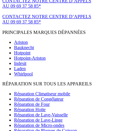
CONTACTEZ NOTRE CENTRE D’APPELS
AU 09 69 37 58 85*
(*non surtaxé, coût d'une communication locale)
CONTACTEZ NOTRE CENTRE D’APPELS
AU 09 69 37 58 85*
(*non surtaxé, coût d'une communication locale)
PRINCIPALES MARQUES DÉPANNÉES
Ariston
Bauknecht
Hotpoint
Hotpoint-Ariston
Indesit
Laden
Whirlpool
RÉPARATION SUR TOUS LES APPAREILS
Réparation Climatiseur mobile
Réparation de Congélateur
Réparation de Four
Réparation Hotte
Réparation de Lave-Vaisselle
Réparation de Lave-Linge
Réparation de Micro-ondes
Réparation de Plaques de Cuisson