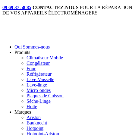
09 69 37 58 85
CONTACTEZ-NOUS
POUR LA RÉPARATION
DE VOS APPAREILS ÉLECTROMÉNAGERS
Qui Sommes-nous
Produits
Climatiseur Mobile
Congélateur
Four
Réfrigérateur
Lave-Vaisselle
Lave-linge
Micro-ondes
Plaques de Cuisson
Séche-Linge
Hotte
Marques
Ariston
Bauknecht
Hotpoint
Hotpoint-Ariston